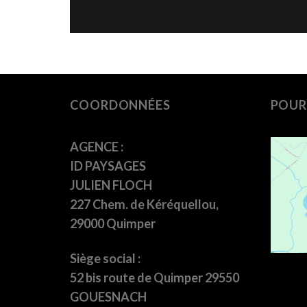
COORDONNÉES
POUR
AGENCE :
ID PAYSAGES
JULIEN FLOCH
227 Chem. de Kéréquellou,
29000 Quimper
Siège social :
52 bis route de Quimper 29550
GOUESNACH